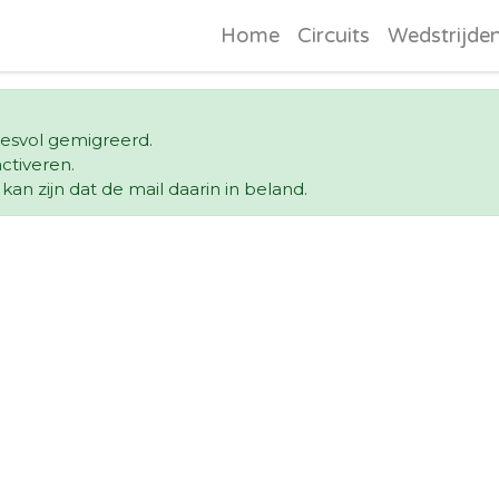
Home
Circuits
Wedstrijde
ccesvol gemigreerd.
ctiveren.
an zijn dat de mail daarin in beland.