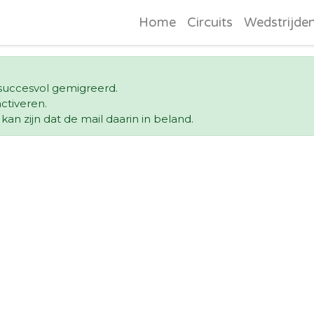
Home
Circuits
Wedstrijde
s succesvol gemigreerd.
ctiveren.
an zijn dat de mail daarin in beland.