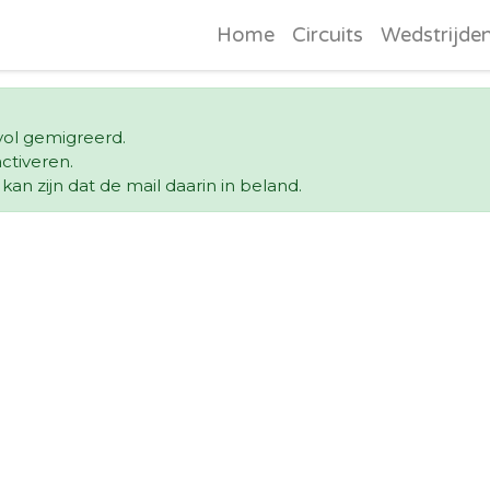
Home
Circuits
Wedstrijde
svol gemigreerd.
ctiveren.
an zijn dat de mail daarin in beland.