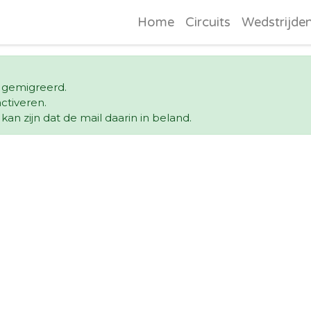
Home
Circuits
Wedstrijde
l gemigreerd.
ctiveren.
an zijn dat de mail daarin in beland.