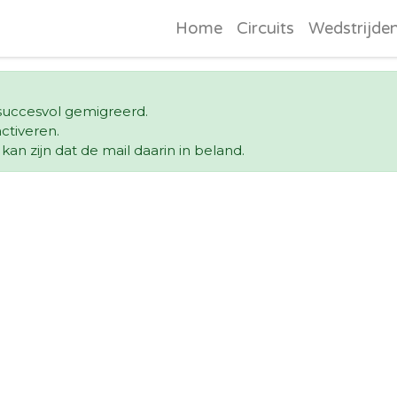
Home
Circuits
Wedstrijde
s succesvol gemigreerd.
ctiveren.
an zijn dat de mail daarin in beland.