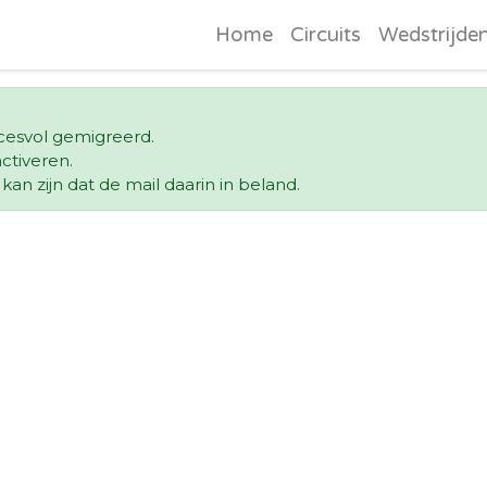
Home
Circuits
Wedstrijde
ccesvol gemigreerd.
ctiveren.
an zijn dat de mail daarin in beland.