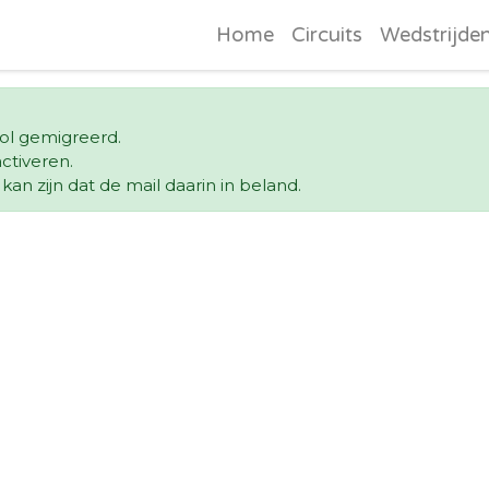
Home
Circuits
Wedstrijde
vol gemigreerd.
ctiveren.
an zijn dat de mail daarin in beland.