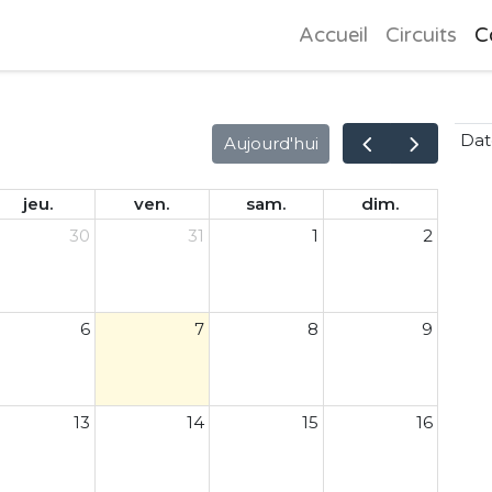
Accueil
Circuits
C
Dat
Aujourd'hui
jeu.
ven.
sam.
dim.
30
31
1
2
6
7
8
9
13
14
15
16