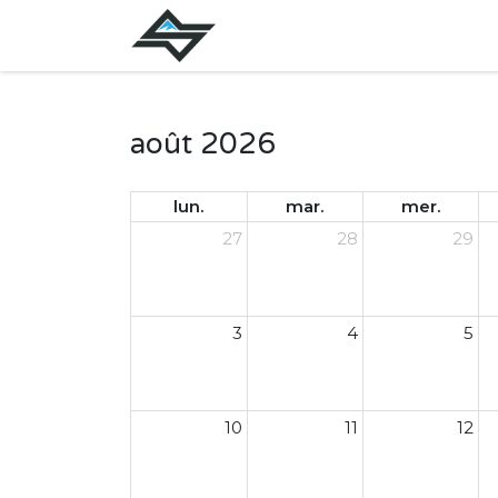
août 2026
lun.
mar.
mer.
27
28
29
3
4
5
10
11
12